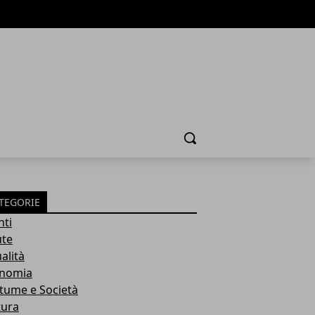
Cerca
TEGORIE
nti
ute
alità
nomia
tume e Società
tura