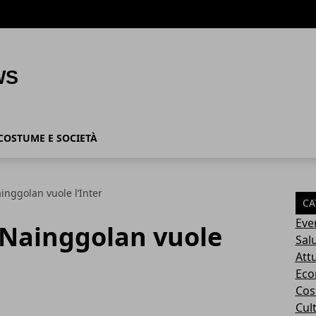
COSTUME E SOCIETÀ
inggolan vuole l’Inter
CA
Eve
 Nainggolan vuole
Sal
Attu
Eco
Cos
Cul