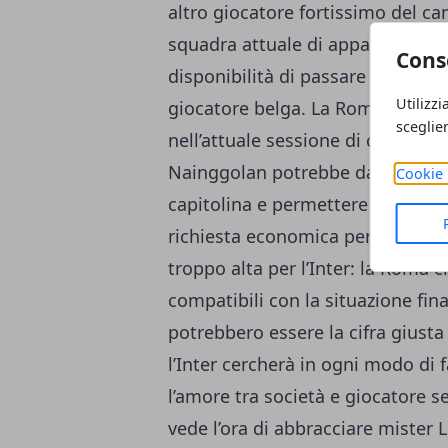
altro giocatore fortissimo del c
squadra attuale di appartenenza 
Cons
disponibilità di passare all’Inter
Utilizzi
giocatore belga. La Roma vorrebb
sceglie
nell’attuale sessione di calciome
Nainggolan potrebbe dare grande
Cookie 
capitolina e permettere di pote
richiesta economica per la cessi
troppo alta per l’Inter: la Roma 
compatibili con la situazione fin
potrebbero essere la cifra giust
l’Inter cercherà in ogni modo di 
l’amore tra società e giocatore s
vede l’ora di abbracciare mister L