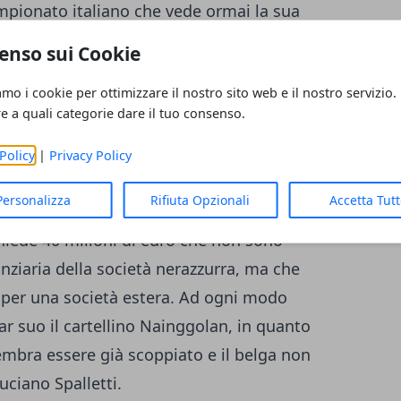
ampionato italiano che vede ormai la sua
lontana da lui e ha dato la sua massima
enso sui Cookie
 che ha mostrato grande interesse per il
amo i cookie per ottimizzare il nostro sito web e il nostro servizio.
e cederlo in quanto la scelta societaria
re a quali categorie dare il tuo consenso.
rcato prevede la cessione in giocatore forte:
 ossigeno alle casse della società
Policy
|
Privacy Policy
rsi muovere più agevolmente nel mercato. La
Personalizza
Rifiuta Opzionali
Accetta Tut
one del giocatore belga appare per adesso
chiede 40 milioni di euro che non sono
anziaria della società nerazzurra, ma che
a per una società estera. Ad ogni modo
far suo il cartellino Nainggolan, in quanto
embra essere già scoppiato e il belga non
uciano Spalletti.