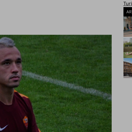
Tur
AR