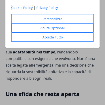
fattori. Un edificio accessibile è più appetibile sul
Cookie Policy
|
Privacy Policy
mercato e più flessibile rispetto a cambiamenti
demografici e familiari. Al contrario, l’assenza di un
Personalizza
ascensore può diventare un limite strutturale,
riducendo la platea di potenziali acquirenti o
Rifiuta Opzionali
locatari.
Accetta Tutto
Adeguare un edificio significa quindi investire sulla
sua
adattabilità nel tempo
, rendendolo
compatibile con esigenze che evolvono. Non è una
scelta legata all’emergenza, ma una decisione che
riguarda la sostenibilità abitativa e la capacità di
rispondere a bisogni reali.
Una sfida che resta aperta