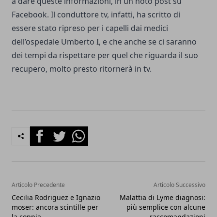
a dare queste informazioni, in un noto post su
Facebook. Il conduttore tv, infatti, ha scritto di
essere stato ripreso per i capelli dai medici
dell’ospedale Umberto I, e che anche se ci saranno
dei tempi da rispettare per quel che riguarda il suo
recupero, molto presto ritornerà in tv.
Facebook
Twitter
Whatsapp
Articolo Precedente
Articolo Successivo
Cecilia Rodriguez e Ignazio
Malattia di Lyme diagnosi:
moser: ancora scintille per
più semplice con alcune
la coppia
raccomandazioni