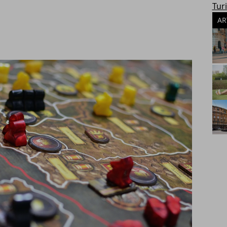
Tur
AR