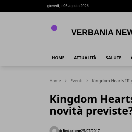
giovedì, il 06 agosto 2026
Verbania News
HOME
ATTUALITÀ
SALUTE
Home
Eventi
Kingdom Hearts III 
Kingdom Hearts
novità previste
di
Redazione
25/07/2017