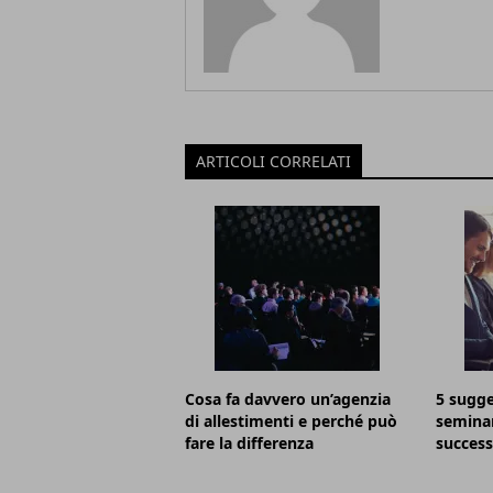
ARTICOLI CORRELATI
Cosa fa davvero un’agenzia
5 sugge
di allestimenti e perché può
seminar
fare la differenza
succes