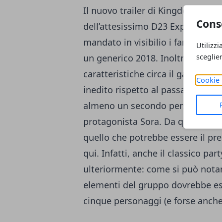
Il nuovo trailer di Kingdom Heart
Cons
dell’attesissimo D23 Expo, ha po
mandato in visibilio i fan del gi
Utilizzi
sceglie
un generico 2018. Inoltre, Tets
caratteristiche circa il gameplay 
Cookie 
inedito rispetto al passato. Anzi
almeno un secondo personaggio gi
protagonista Sora. Da questo punt
quello che potrebbe essere il pre
qui. Infatti, anche il classico pa
ulteriormente: come si può notare 
elementi del gruppo dovrebbe es
cinque personaggi (e forse anche 