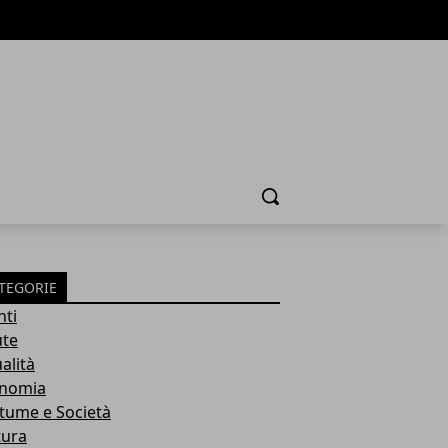
Cerca
TEGORIE
nti
ute
alità
nomia
tume e Società
tura