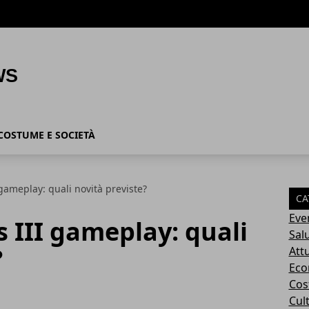
COSTUME E SOCIETÀ
gameplay: quali novità previste?
CA
Eve
 III gameplay: quali
Sal
?
Attu
Eco
Cos
Cul