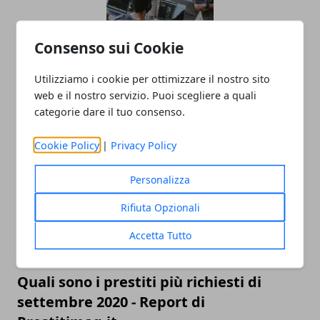
Consenso sui Cookie
Utilizziamo i cookie per ottimizzare il nostro sito
L'importanza del team building anche
web e il nostro servizio. Puoi scegliere a quali
se sei un freelance
categorie dare il tuo consenso.
29/05/2023
Cookie Policy
|
Privacy Policy
Personalizza
Rifiuta Opzionali
Accetta Tutto
Quali sono i prestiti più richiesti di
settembre 2020 - Report di