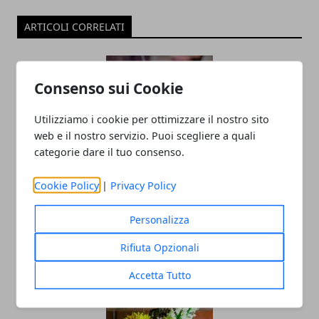
ARTICOLI CORRELATI
Consenso sui Cookie
Utilizziamo i cookie per ottimizzare il nostro sito
web e il nostro servizio. Puoi scegliere a quali
categorie dare il tuo consenso.
Capodanno in discoteca: ballare e
Cookie Policy
|
Privacy Policy
festeggiare per un inizio di anno
Personalizza
esplosivo!
Rifiuta Opzionali
29/10/2024
Accetta Tutto