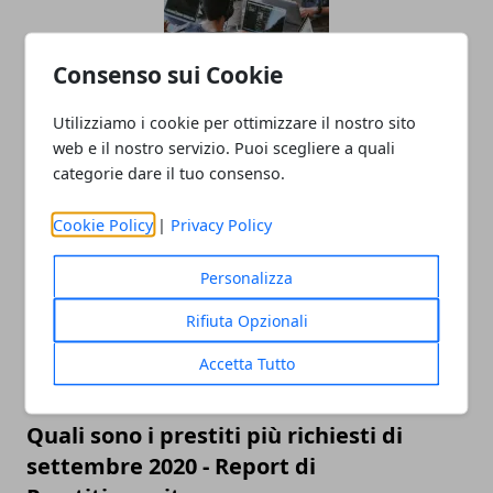
Consenso sui Cookie
Utilizziamo i cookie per ottimizzare il nostro sito
L'importanza del team building anche
web e il nostro servizio. Puoi scegliere a quali
se sei un freelance
categorie dare il tuo consenso.
29/05/2023
Cookie Policy
|
Privacy Policy
Personalizza
Rifiuta Opzionali
Accetta Tutto
Quali sono i prestiti più richiesti di
settembre 2020 - Report di