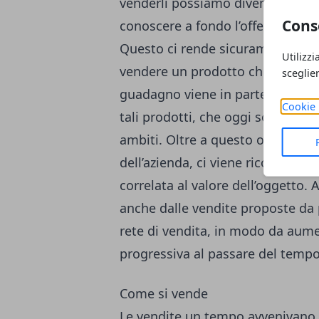
venderli possiamo diventare dei c
Cons
conoscere a fondo l’offerta e test
Questo ci rende sicuramente migli
Utilizzi
vendere un prodotto che anche n
sceglie
guadagno viene in partenza dal ri
Cookie 
tali prodotti, che oggi sono offer
ambiti. Oltre a questo ogni vol
dell’azienda, ci viene riconosciu
correlata al valore dell’oggetto.
anche dalle vendite proposte da
rete di vendita, in modo da aume
progressiva al passare del tempo
Come si vende
Le vendite un tempo avvenivano