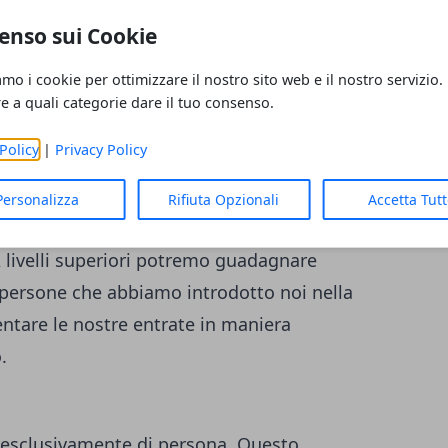
lienti dell’azienda, cosa che ci permette di
enso sui Cookie
are tutti i prodotti che ci interessano.
ori venditori, in quanto è più facile
amo i cookie per ottimizzare il nostro sito web e il nostro servizio.
oi utilizziamo quotidianamente. Il
re a quali categorie dare il tuo consenso.
sparmio che si ha nell’acquisto diretto di
Policy
|
Privacy Policy
ti da varie aziende operanti in diversi
ta che vendiamo direttamente un prodotto
Personalizza
Rifiuta Opzionali
Accetta Tut
ta una certa provvigione, direttamente
 A livelli superiori potremo guadagnare
 persone che abbiamo introdotto noi nella
ntare le nostre entrate in maniera
.
 esclusivamente di persona. Questo