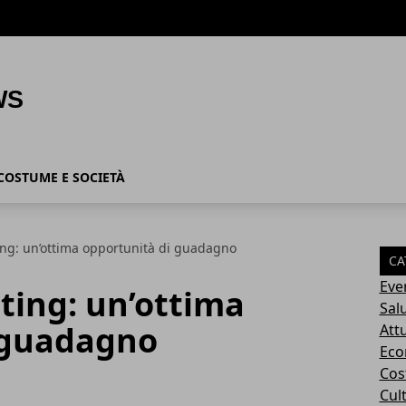
COSTUME E SOCIETÀ
ng: un’ottima opportunità di guadagno
CA
Eve
ing: un’ottima
Sal
 guadagno
Attu
Eco
Cos
Cul