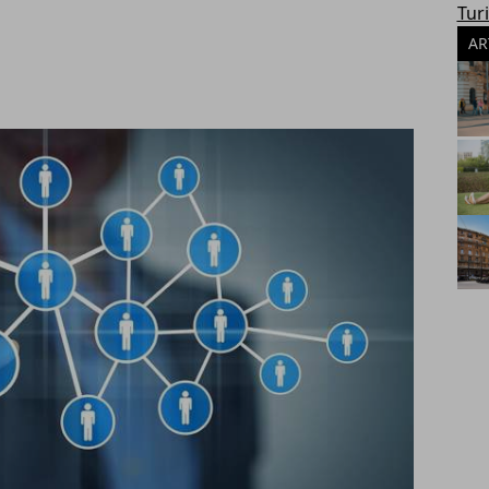
Tur
AR