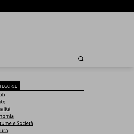
Cerca
TEGORIE
nti
ute
alità
nomia
tume e Società
tura