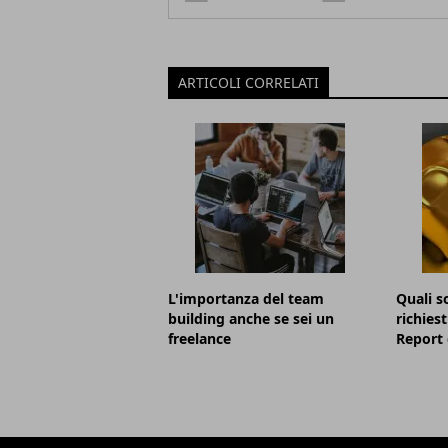
ARTICOLI CORRELATI
L'importanza del team
Quali so
building anche se sei un
richies
freelance
Report 