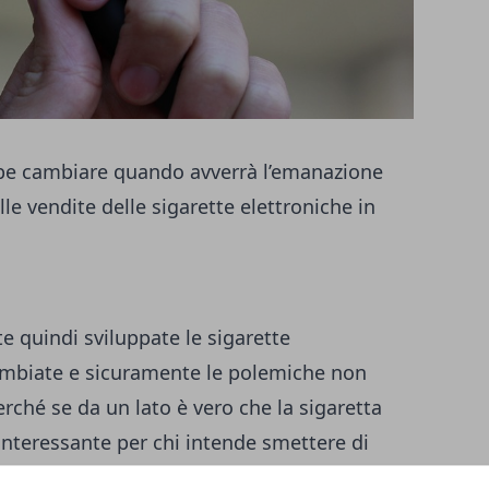
bbe cambiare quando avverrà l’emanazione
le vendite delle sigarette elettroniche in
 quindi sviluppate le sigarette
ambiate e sicuramente le polemiche non
rché se da un lato è vero che la sigaretta
interessante per chi intende smettere di
tata spesso vista non tanto come opportunità