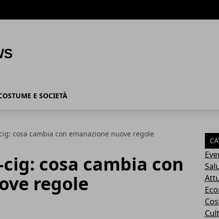
COSTUME E SOCIETÀ
-cig: cosa cambia con emanazione nuove regole
CA
Eve
-cig: cosa cambia con
Sal
ove regole
Attu
Eco
Cos
Cul