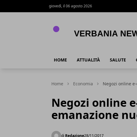
giovedì, il 06 agosto 2026
Verbania News
HOME
ATTUALITÀ
SALUTE
Home
Economia
Negozi online e
Negozi online e
emanazione nu
di
Redazione
28/11/2017