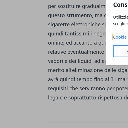
Cons
per sostituire gradualmente ques
questo strumento, ma quasi come
Utilizzi
sceglie
sigarette elettroniche sono entrat
quindi tantissimi i negozi che ha
Cookie 
online; ed accanto a questa vend
relative eventualmente alla vend
vapori e dei liquidi ad essa assoc
merito all’eliminazione delle siga
avrà quindi tempo fino al 31 marz
requisiti che serviranno per pot
legale e soprattutto rispettosa de