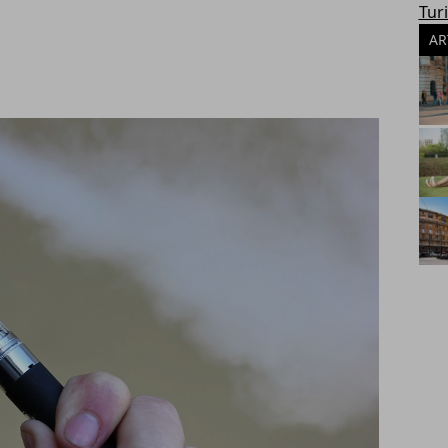
Tur
AR