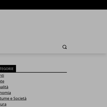
Cerca
TEGORIE
nti
ute
alità
nomia
tume e Società
tura