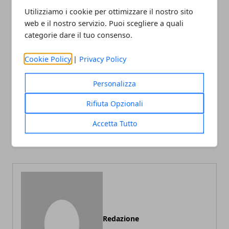
Utilizziamo i cookie per ottimizzare il nostro sito
web e il nostro servizio. Puoi scegliere a quali
categorie dare il tuo consenso.
Facebook
Twitter
Whatsapp
Cookie Policy
|
Privacy Policy
Personalizza
Rifiuta Opzionali
Articolo Precedente
Articolo Successivo
Vietata vendita e-cig
Ignazio e Cecilia in crisi:
Accetta Tutto
online: ecco il perché di
ecco le ultime novità sulla
questa possibile scelta
coppia
Redazione