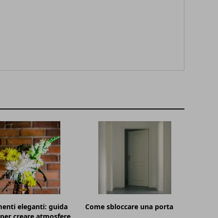
menti eleganti: guida
Come sbloccare una porta
 per creare atmosfere