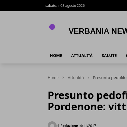
sabato, il 08 agosto 2026
Verbania News
HOME
ATTUALITÀ
SALUTE
Home
Attualità
Presunto pedofilo
Presunto pedofi
Pordenone: vit
di
Redazione
14/11/2017