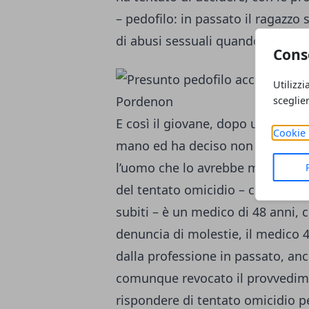
– pedofilo: in passato il ragazzo 
di abusi sessuali quando era ap
Cons
Utilizzi
sceglie
E così il giovane, dopo un periodo
Cookie 
mano ed ha deciso non solo di d
l’uomo che lo avrebbe molestato 
del tentato omicidio – che comun
subiti – è un medico di 48 anni, 
denuncia di molestie, il medico
dalla professione in passato, an
comunque revocato il provvedime
rispondere di tentato omicidio pe