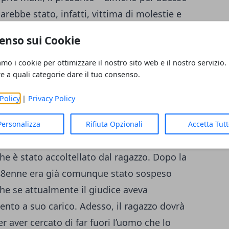
sarebbe stato, infatti, vittima di molestie e
punto ancora minorenne.
enso sui Cookie
amo i cookie per ottimizzare il nostro sito web e il nostro servizio.
re a quali categorie dare il tuo consenso.
 di riflessione, ha preso il coraggio in
Policy
|
Privacy Policy
enunciare l’accaduto ma anche di uccidere
quando era solo un ragazzino: la vittima
Personalizza
Rifiuta Opzionali
Accetta Tut
que è a processo per gli abusi sessuali
che è stato accoltellato dal ragazzo. Dopo la
 48enne era già comunque stato sospeso
che se attualmente il giudice aveva
nto a suo carico. Adesso, il ragazzo dovrà
r aver cercato di far fuori l’uomo che lo