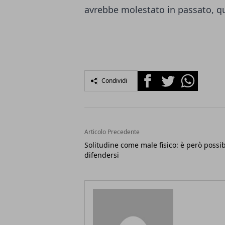
avrebbe molestato in passato, 
Facebook
Twitter
Whatsapp
Condividi
Articolo Precedente
Solitudine come male fisico: è però possib
difendersi