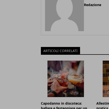
Redazione
ARTICOLI CORRELATI
Capodanno in discoteca:
Allesti
ballare e festeggiare per un
pratica