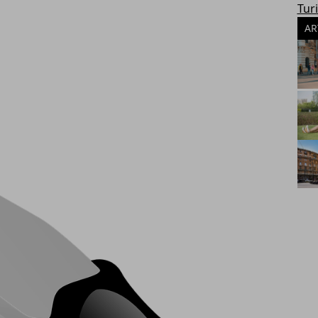
Tur
AR