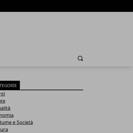
Cerca
TEGORIE
nti
ute
alità
nomia
tume e Società
tura