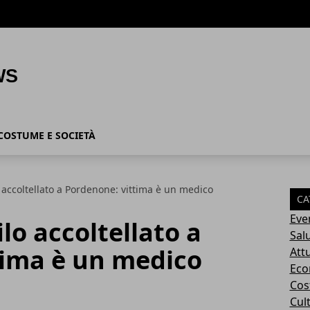
COSTUME E SOCIETÀ
 accoltellato a Pordenone: vittima è un medico
CA
Eve
lo accoltellato a
Sal
tima è un medico
Attu
Eco
Cos
Cul