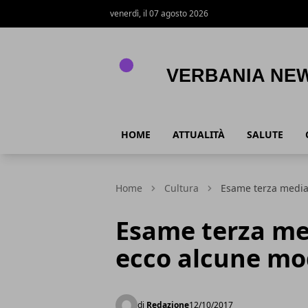
venerdì, il 07 agosto 2026
Verbania News
HOME
ATTUALITÀ
SALUTE
Home
Cultura
Esame terza media
Esame terza me
ecco alcune mod
di
Redazione
12/10/2017