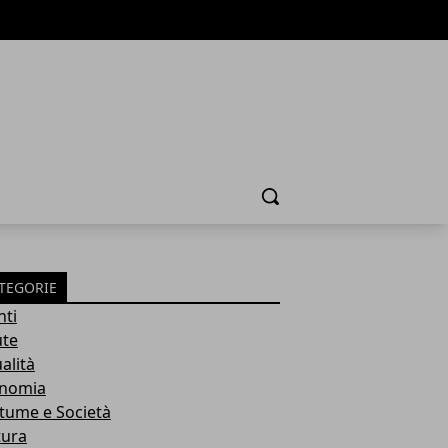
Cerca
TEGORIE
nti
ute
alità
nomia
tume e Società
tura