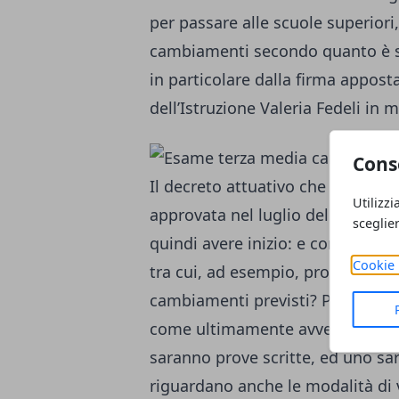
per passare alle scuole superiori,
cambiamenti secondo quanto è sta
in particolare dalla firma appost
dell’Istruzione Valeria Fedeli in m
Cons
Il decreto attuativo che riguarda
Utilizzi
approvata nel luglio del 2015 da
sceglie
quindi avere inizio: e con esso,
Cookie 
tra cui, ad esempio, proprio l’es
cambiamenti previsti? Primo fra t
come ultimamente avveniva, cinq
saranno prove scritte, ed uno sa
riguardano anche le modalità di 