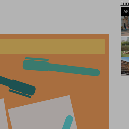
Tur
AR