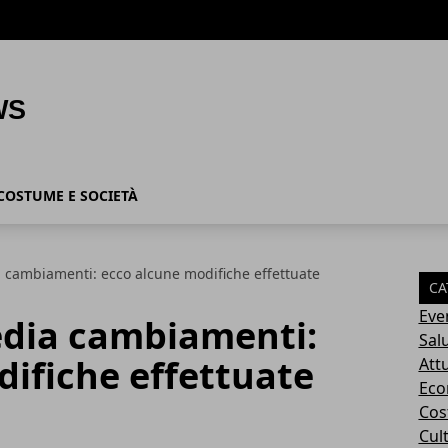
COSTUME E SOCIETÀ
 cambiamenti: ecco alcune modifiche effettuate
CA
Eve
dia cambiamenti:
Sal
ifiche effettuate
Attu
Eco
Cos
Cul