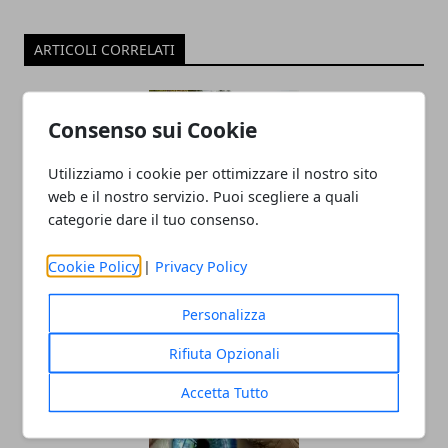
ARTICOLI CORRELATI
Consenso sui Cookie
Utilizziamo i cookie per ottimizzare il nostro sito
web e il nostro servizio. Puoi scegliere a quali
categorie dare il tuo consenso.
Cookie Policy
|
Privacy Policy
Operatore ecologico: cosa c'è da sapere
sul tema sicurezza
Personalizza
27/12/2024
Rifiuta Opzionali
Accetta Tutto