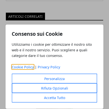
ARTICOLI CORRELATI
Consenso sui Cookie
Utilizziamo i cookie per ottimizzare il nostro sito
web e il nostro servizio. Puoi scegliere a quali
categorie dare il tuo consenso.
Cookie Policy
|
Privacy Policy
Capodanno in discoteca: ballare e
festeggiare per un inizio di anno
Personalizza
esplosivo!
Rifiuta Opzionali
29/10/2024
Accetta Tutto