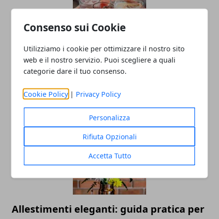
Consenso sui Cookie
Utilizziamo i cookie per ottimizzare il nostro sito
Capodanno in discoteca: ballare e
web e il nostro servizio. Puoi scegliere a quali
categorie dare il tuo consenso.
festeggiare per un inizio di anno
esplosivo!
Cookie Policy
|
Privacy Policy
29/10/2024
Personalizza
Rifiuta Opzionali
Accetta Tutto
Allestimenti eleganti: guida pratica per