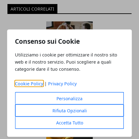
ARTICOLI CORRELATI
Consenso sui Cookie
Utilizziamo i cookie per ottimizzare il nostro sito
web e il nostro servizio. Puoi scegliere a quali
categorie dare il tuo consenso.
L'importanza del team building anche
Cookie Policy
|
Privacy Policy
se sei un freelance
29/05/2023
Personalizza
Rifiuta Opzionali
Accetta Tutto