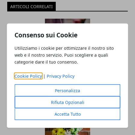
ARTICOLI CORRELATI
Consenso sui Cookie
Utilizziamo i cookie per ottimizzare il nostro sito
web e il nostro servizio. Puoi scegliere a quali
categorie dare il tuo consenso.
Capodanno in discoteca: ballare e
Cookie Policy
|
Privacy Policy
festeggiare per un inizio di anno
esplosivo!
Personalizza
29/10/2024
Rifiuta Opzionali
Accetta Tutto