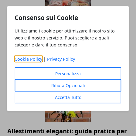
Consenso sui Cookie
Utilizziamo i cookie per ottimizzare il nostro sito
Capodanno in discoteca: ballare e
web e il nostro servizio. Puoi scegliere a quali
categorie dare il tuo consenso.
festeggiare per un inizio di anno
esplosivo!
Cookie Policy
|
Privacy Policy
29/10/2024
Personalizza
Rifiuta Opzionali
Accetta Tutto
Allestimenti eleganti: guida pratica per