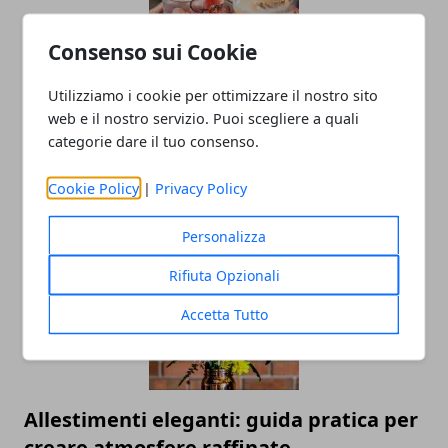
Consenso sui Cookie
Utilizziamo i cookie per ottimizzare il nostro sito
Capodanno in discoteca: ballare e
web e il nostro servizio. Puoi scegliere a quali
festeggiare per un inizio di anno
categorie dare il tuo consenso.
esplosivo!
Cookie Policy
|
Privacy Policy
29/10/2024
Personalizza
Rifiuta Opzionali
Accetta Tutto
Allestimenti eleganti: guida pratica per
creare atmosfere raffinate