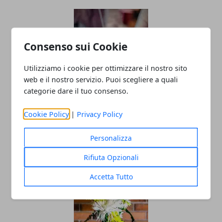
Consenso sui Cookie
Utilizziamo i cookie per ottimizzare il nostro sito
web e il nostro servizio. Puoi scegliere a quali
categorie dare il tuo consenso.
Capodanno in discoteca: ballare e
festeggiare per un inizio di anno
Cookie Policy
|
Privacy Policy
esplosivo!
Personalizza
29/10/2024
Rifiuta Opzionali
Accetta Tutto