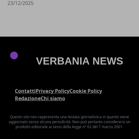
23/12/2025
Contatti
Privacy Policy
Cookie Policy
Redazione
Chi siamo
Questo sito non rappresenta una testata giornalistica in quanto viene
aggiornato senza alcuna periodicità. Non può pertanto considerarsi un
prodotto editoriale ai sensi della legge n° 62 del 7 marzo 2001.