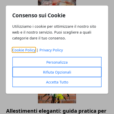
Consenso sui Cookie
Utilizziamo i cookie per ottimizzare il nostro sito
Capodanno in discoteca: ballare e
web e il nostro servizio. Puoi scegliere a quali
categorie dare il tuo consenso.
festeggiare per un inizio di anno
esplosivo!
Cookie Policy
|
Privacy Policy
29/10/2024
Personalizza
Rifiuta Opzionali
Accetta Tutto
Allestimenti eleganti: guida pratica per