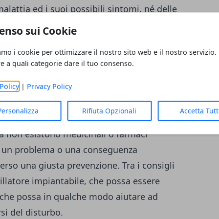
lattia ed i suoi possibili sintomi, né delle
rebbero essere di aiuto per comprendere
enso sui Cookie
tilizzare. La sindrome di Brugada, quindi,
amo i cookie per ottimizzare il nostro sito web e il nostro servizio.
stanza tipica, che può rendere facile la
re a quali categorie dare il tuo consenso.
he. In presenza di respiro notturno
e tachicardia ventricolare, sincope, storia
Policy
|
Privacy Policy
sarebbe bene quindi effettuare un test di
Personalizza
Rifiuta Opzionali
Accetta Tut
uttavia, anche sulle possibili cure si sa ben
a non esistono medicinali o farmaci
ire un problema o una conseguenza
rso una giusta prevenzione. Tra i consigli
brillatore impiantabile, che possa essere
, che possa in qualche modo aiutare ad
rsi del disturbo.