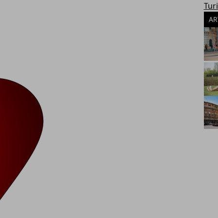
Tur
AR