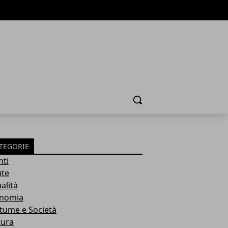
Cerca
TEGORIE
nti
ute
alità
nomia
tume e Società
tura