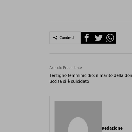
Facebook
Twitter
Whatsapp
Condividi
Articolo Precedente
Terzigno femminicidio: il marito della do
uccisa si è suicidato
Redazione