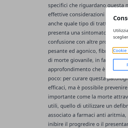
specifici che riguardano questa ma
effettive considerazioni che pot
Cons
anche quale tipo di trattamento u
Utilizzi
presenta una sintomatologia abba
sceglie
confusione con altre problematic
pesante ed agonico, fibrillazione 
Cookie 
di morte giovanile, in famiglia, 
approfondimento che è l’holter. T
poco: per curare questa patologi
efficaci, ma è possibile preven
importante come la morte attrave
utili, quello di utilizzare un defi
associato a farmaci anti aritmia
inibire il progredire o il presenta