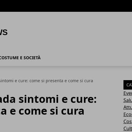
COSTUME E SOCIETÀ
ntomi e cure: come si presenta e come si cura
CA
Eve
da sintomi e cure:
Sal
a e come si cura
Attu
Eco
Cos
Cul