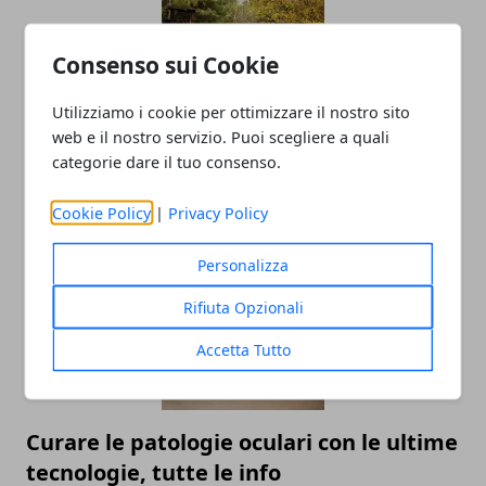
Consenso sui Cookie
Utilizziamo i cookie per ottimizzare il nostro sito
web e il nostro servizio. Puoi scegliere a quali
Operatore ecologico: cosa c'è da sapere
categorie dare il tuo consenso.
sul tema sicurezza
27/12/2024
Cookie Policy
|
Privacy Policy
Personalizza
Rifiuta Opzionali
Accetta Tutto
Curare le patologie oculari con le ultime
tecnologie, tutte le info